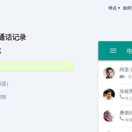
特点
▾
如何
English
黑客工具
阅读留言
Deutsch
类型
Español
 通话记录
特点
轨道位置
Français
用户指南
密码恢复
志
题
日本
Portuguese (Brazil)
联系名单
使用条款
们
हिन्दी
线并随时回答
附加文件
阿里
Italiano
Türkçe
传
通话记录
通话）
珍妮
时间
加盟计划
传
用户评论
桑德拉
未
）