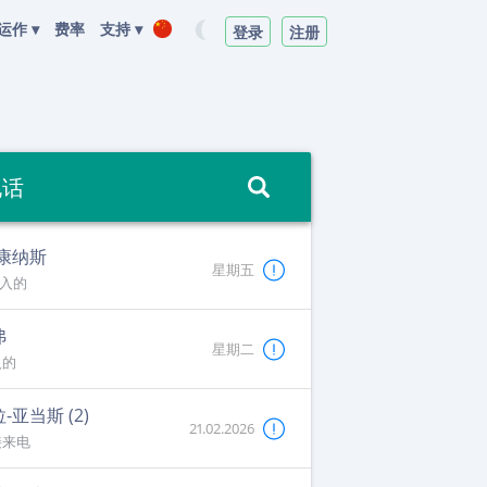
运作 ▾
费率
支持 ▾
登录
注册
电话
-康纳斯
星期五
入的
弗
星期二
入的
-亚当斯 (2)
21.02.2026
接来电